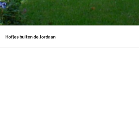
Hofjes buiten de Jordaan
Hofjes ontstonden in de 13de eeuw en zi
verschijnsel. Het oudste nog bestaande h
van Bakenes uit 1395 in Haarlem.
In Amsterdam is het Sint Andrieshofje u
bestaande hofje.