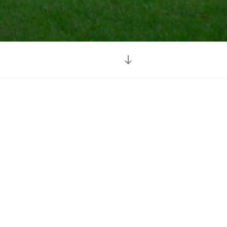
Naar
beneden
scrollen
naar
inhoud
jn een typisch Nederlands
ofje is waarschijnlijk het Hofje
it 1613 het oudste nog