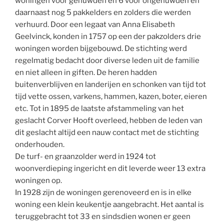
woningen voor gehuwden en 6 voor ongehuwden en
daarnaast nog 5 pakkelders en zolders die werden
verhuurd. Door een legaat van Anna Elisabeth
Geelvinck, konden in 1757 op een der pakzolders drie
woningen worden bijgebouwd. De stichting werd
regelmatig bedacht door diverse leden uit de familie
en niet alleen in giften. De heren hadden
buitenverblijven en landerijen en schonken van tijd tot
tijd vette ossen, varkens, hammen, kazen, boter, eieren
etc. Tot in 1895 de laatste afstammeling van het
geslacht Corver Hooft overleed, hebben de leden van
dit geslacht altijd een nauw contact met de stichting
onderhouden.
De turf- en graanzolder werd in 1924 tot
woonverdieping ingericht en dit leverde weer 13 extra
woningen op.
In 1928 zijn de woningen gerenoveerd en is in elke
woning een klein keukentje aangebracht. Het aantal is
teruggebracht tot 33 en sindsdien wonen er geen