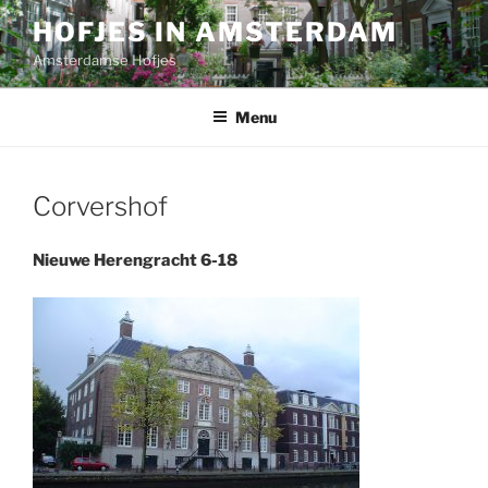
Ga
HOFJES IN AMSTERDAM
naar
Amsterdamse Hofjes
de
inhoud
Menu
Corvershof
Nieuwe Herengracht 6-18