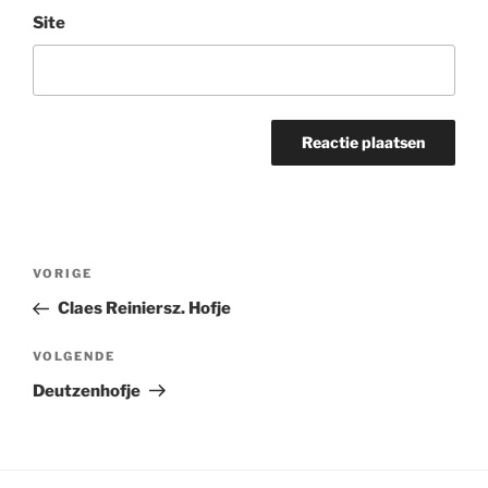
Site
Bericht
Vorig
VORIGE
navigatie
bericht
Claes Reiniersz. Hofje
Volgend
VOLGENDE
bericht
Deutzenhofje