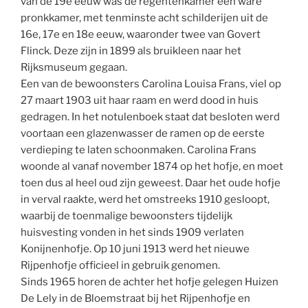
van de 19e eeuw was de regentenkamer een ware
pronkkamer, met tenminste acht schilderijen uit de
16e, 17e en 18e eeuw, waaronder twee van Govert
Flinck. Deze zijn in 1899 als bruikleen naar het
Rijksmuseum gegaan.
Een van de bewoonsters Carolina Louisa Frans, viel op
27 maart 1903 uit haar raam en werd dood in huis
gedragen. In het notulenboek staat dat besloten werd
voortaan een glazenwasser de ramen op de eerste
verdieping te laten schoonmaken. Carolina Frans
woonde al vanaf november 1874 op het hofje, en moet
toen dus al heel oud zijn geweest. Daar het oude hofje
in verval raakte, werd het omstreeks 1910 gesloopt,
waarbij de toenmalige bewoonsters tijdelijk
huisvesting vonden in het sinds 1909 verlaten
Konijnenhofje. Op 10 juni 1913 werd het nieuwe
Rijpenhofje officieel in gebruik genomen.
Sinds 1965 horen de achter het hofje gelegen Huizen
De Lely in de Bloemstraat bij het Rijpenhofje en