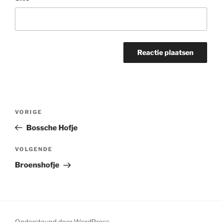
Bericht
Vorig
VORIGE
navigatie
bericht
Bossche Hofje
Volgend
VOLGENDE
bericht
Broenshofje
Ondersteund door WordPress