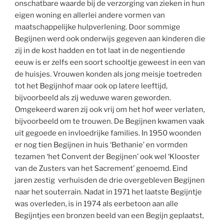
onschatbare waarde bij de verzorging van zieken in hun
eigen woning en allerlei andere vormen van
maatschappelijke hulpverlening. Door sommige
Begijnen werd ook onderwijs gegeven aan kinderen die
zij in de kost hadden en tot laat in de negentiende
eeuw is er zelfs een soort schooltje geweest in een van
de huisjes. Vrouwen konden als jong meisje toetreden
tot het Begijnhof maar ook op latere leeftijd,
bijvoorbeeld als zij weduwe waren geworden.
Omgekeerd waren zij ook vrij om het hof weer verlaten,
bijvoorbeeld om te trouwen. De Begijnen kwamen vaak
uit gegoede en invloedrijke families. In 1950 woonden
er nog tien Begijnen in huis ‘Bethanie’ en vormden
tezamen ‘het Convent der Begijnen’ ook wel ‘Klooster
van de Zusters van het Sacrement’ genoemd. Eind
jaren zestig verhuisden de drie overgebleven Begijnen
naar het souterrain. Nadat in 1971 het laatste Begijntje
was overleden, is in 1974 als eerbetoon aan alle
Begijntjes een bronzen beeld van een Begijn geplaatst,