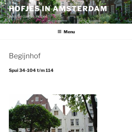
Ga
HOFJES IN AMSTERDAM
naar
Amsterdamse Hofjes
de
inhoud
Menu
Begijnhof
Spui 34-104 t/m 114