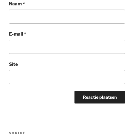
Naam
*
E-mail
*
Site
Bericht
Vorig
VORIGE