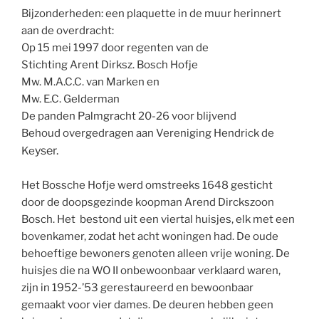
Bijzonderheden: een plaquette in de muur herinnert
aan de overdracht:
Op 15 mei 1997 door regenten van de
Stichting Arent Dirksz. Bosch Hofje
Mw. M.A.C.C. van Marken en
Mw. E.C. Gelderman
De panden Palmgracht 20-26 voor blijvend
Behoud overgedragen aan Vereniging Hendrick de
yser.
Ke
Het Bossche Hofje werd omstreeks 1648 gesticht
door de doopsgezinde koopman Arend Dirckszoon
Bosch. Het bestond uit een viertal huisjes, elk met een
bovenkamer, zodat het acht woningen had. De oude
behoeftige bewoners genoten alleen vrije woning. De
huisjes die na WO II onbewoonbaar verklaard waren,
zijn in 1952-’53 gerestaureerd en bewoonbaar
gemaakt voor vier dames. De deuren hebben geen