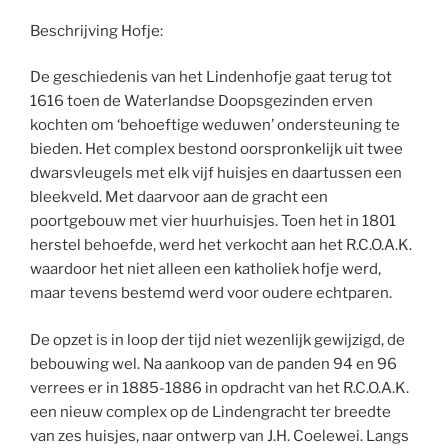
Beschrijving Hofje:
De geschiedenis van het Lindenhofje gaat terug tot
1616 toen de Waterlandse Doopsgezinden erven
kochten om ‘behoeftige weduwen’ ondersteuning te
bieden. Het complex bestond oorspronkelijk uit twee
dwarsvleugels met elk vijf huisjes en daartussen een
bleekveld. Met daarvoor aan de gracht een
poortgebouw met vier huurhuisjes. Toen het in 1801
herstel behoefde, werd het verkocht aan het R.C.O.A.K.
waardoor het niet alleen een katholiek hofje werd,
maar tevens bestemd werd voor oudere echtparen.
De opzet is in loop der tijd niet wezenlijk gewijzigd, de
bebouwing wel. Na aankoop van de panden 94 en 96
verrees er in 1885-1886 in opdracht van het R.C.O.A.K.
een nieuw complex op de Lindengracht ter breedte
van zes huisjes, naar ontwerp van J.H. Coelewei. Langs