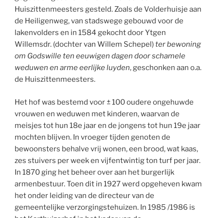
Huiszittenmeesters gesteld. Zoals de Volderhuisje aan
de Heiligenweg, van stadswege gebouwd voor de
lakenvolders en in 1584 gekocht door Ytgen
Willemsdr. (dochter van Willem Schepel)
ter bewoning
om Godswille ten eeuwigen dagen door schamele
weduwen en arme eerlijke luyden
, geschonken aan o.a.
de Huiszittenmeesters.
Het hof was bestemd voor ± 100 oudere ongehuwde
vrouwen en weduwen met kinderen, waarvan de
meisjes tot hun 18e jaar en de jongens tot hun 19e jaar
mochten blijven. In vroeger tijden genoten de
bewoonsters behalve vrij wonen, een brood, wat kaas,
zes stuivers per week en vijfentwintig ton turf per jaar.
In 1870 ging het beheer over aan het burgerlijk
armenbestuur. Toen dit in 1927 werd opgeheven kwam
het onder leiding van de directeur van de
gemeentelijke verzorgingstehuizen. In 1985 /1986 is