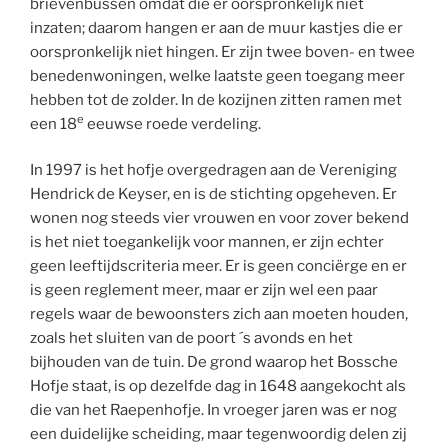
brievenbussen omdat die er oorspronkelijk niet
inzaten; daarom hangen er aan de muur kastjes die er
oorspronkelijk niet hingen. Er zijn twee boven- en twee
benedenwoningen, welke laatste geen toegang meer
hebben tot de zolder. In de kozijnen zitten ramen met
e
een 18
eeuwse roede verdeling.
In 1997 is het hofje overgedragen aan de Vereniging
Hendrick de Keyser, en is de stichting opgeheven. Er
wonen nog steeds vier vrouwen en voor zover bekend
is het niet toegankelijk voor mannen, er zijn echter
geen leeftijdscriteria meer. Er is geen conciërge en er
is geen reglement meer, maar er zijn wel een paar
regels waar de bewoonsters zich aan moeten houden,
zoals het sluiten van de poort ´s avonds en het
bijhouden van de tuin. De grond waarop het Bossche
Hofje staat, is op dezelfde dag in 1648 aangekocht als
die van het Raepenhofje. In vroeger jaren was er nog
een duidelijke scheiding, maar tegenwoordig delen zij