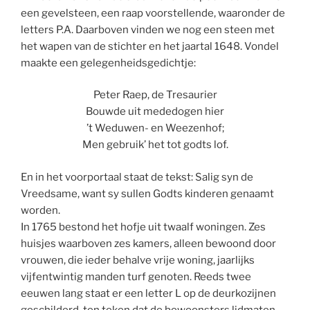
een gevelsteen, een raap voorstellende, waaronder de
letters P.A. Daarboven vinden we nog een steen met
het wapen van de stichter en het jaartal 1648. Vondel
maakte een gelegenheidsgedichtje:
Peter Raep, de Tresaurier
Bouwde uit mededogen hier
’t Weduwen- en Weezenhof;
Men gebruik’ het tot godts lof.
En in het voorportaal staat de tekst: Salig syn de
Vreedsame, want sy sullen Godts kinderen genaamt
worden.
In 1765 bestond het hofje uit twaalf woningen. Zes
huisjes waarboven zes kamers, alleen bewoond door
vrouwen, die ieder behalve vrije woning, jaarlijks
vijfentwintig manden turf genoten. Reeds twee
eeuwen lang staat er een letter L op de deurkozijnen
geschilderd, ten teken dat de bewoonsters lidmaten