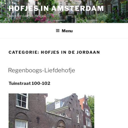
Ga
HOFJES IN AMSTERDAM
naar
Amsterdamse Hofjes
de
inhoud
Menu
CATEGORIE:
HOFJES IN DE JORDAAN
Regenboogs-Liefdehofje
Tuinstraat 100-102