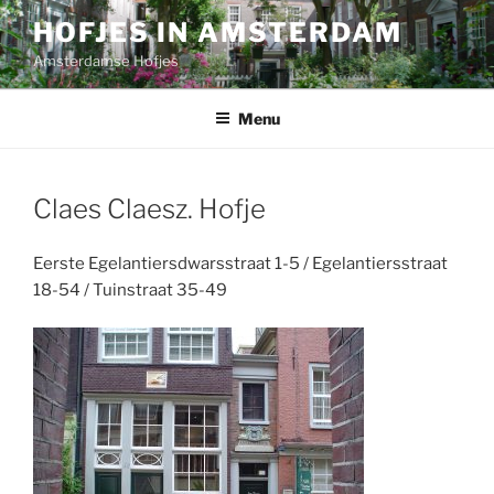
Ga
HOFJES IN AMSTERDAM
naar
Amsterdamse Hofjes
de
inhoud
Menu
Claes Claesz. Hofje
Eerste Egelantiersdwarsstraat 1-5 / Egelantiersstraat
18-54 / Tuinstraat 35-49