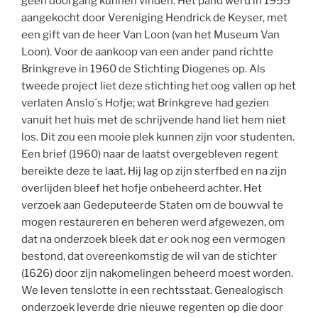
geen doorgang kunnen vinden. Het pand werd in 1955
aangekocht door Vereniging Hendrick de Keyser, met
een gift van de heer Van Loon (van het Museum Van
Loon). Voor de aankoop van een ander pand richtte
Brinkgreve in 1960 de Stichting Diogenes op. Als
tweede project liet deze stichting het oog vallen op het
verlaten Anslo´s Hofje; wat Brinkgreve had gezien
vanuit het huis met de schrijvende hand liet hem niet
los. Dit zou een mooie plek kunnen zijn voor studenten.
Een brief (1960) naar de laatst overgebleven regent
bereikte deze te laat. Hij lag op zijn sterfbed en na zijn
overlijden bleef het hofje onbeheerd achter. Het
verzoek aan Gedeputeerde Staten om de bouwval te
mogen restaureren en beheren werd afgewezen, om
dat na onderzoek bleek dat er ook nog een vermogen
bestond, dat overeenkomstig de wil van de stichter
(1626) door zijn nakomelingen beheerd moest worden.
We leven tenslotte in een rechtsstaat. Genealogisch
onderzoek leverde drie nieuwe regenten op die door