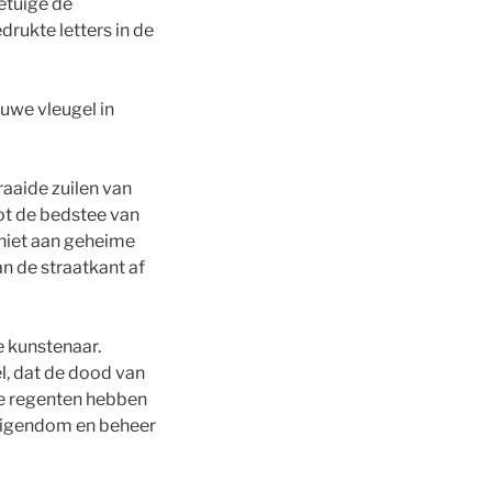
etuige de
rukte letters in de
uwe vleugel in
aaide zuilen van
ot de bedstee van
 niet aan geheime
n de straatkant af
 kunstenaar.
l, dat de dood van
De regenten hebben
n eigendom en beheer