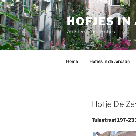
Ga
naar
HOFJES I
de
inhoud
Amsterdamse Hofjes
Home
Hofjes in de Jordaan
Hofje De Ze
Tuinstraat 197-2