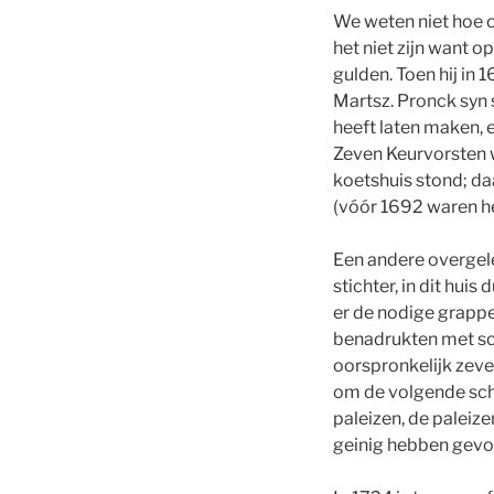
We weten niet hoe o
het niet zijn want o
gulden. Toen hij in
Martsz. Pronck syn 
heeft laten maken, 
Zeven Keurvorsten w
koetshuis stond; da
(vóór 1692 waren het
Een andere overgele
stichter, in dit hui
er de nodige grappe
benadrukten met sc
oorspronkelijk zev
om de volgende sch
paleizen, de paleiz
geinig hebben gevo