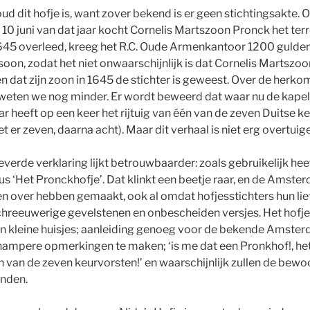
ud dit hofje is, want zover bekend is er geen stichtingsakte.
p 10 juni van dat jaar kocht Cornelis Martszoon Pronck het te
 1645 overleed, kreeg het R.C. Oude Armenkantoor 1200 gulden
soon, zodat het niet onwaarschijnlijk is dat Cornelis Martsz
en dat zijn zoon in 1645 de stichter is geweest. Over de herk
eten we nog minder. Er wordt beweerd dat waar nu de kapel 
ar heeft op een keer het rijtuig van één van de zeven Duitse 
 er zeven, daarna acht). Maar dit verhaal is niet erg overtuig
verde verklaring lijkt betrouwbaarder: zoals gebruikelijk heet
s dus ‘Het Pronckhofje’. Dat klinkt een beetje raar, en de Amst
n over hebben gemaakt, ook al omdat hofjesstichters hun li
hreeuwerige gevelstenen en onbescheiden versjes. Het hofje
en kleine huisjes; aanleiding genoeg voor de bekende Amst
ampere opmerkingen te maken; ‘is me dat een Pronkhof!, het 
en van de zeven keurvorsten!’ en waarschijnlijk zullen de bewo
nden.