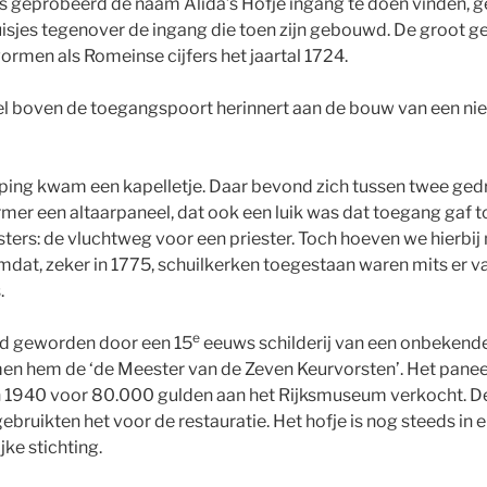
fs geprobeerd de naam Alida’s Hofje ingang te doen vinden, g
isjes tegenover de ingang die toen zijn gebouwd. De groot ged
 vormen als Romeinse cijfers het jaartal 1724.
el boven de toegangspoort herinnert aan de bouw van een nie
ping kwam een kapelletje. Daar bevond zich tussen twee gedr
er een altaarpaneel, dat ook een luik was dat toegang gaf t
ers: de vluchtweg voor een priester. Toch hoeven we hierbij
dat, zeker in 1775, schuilkerken toegestaan waren mits er va
.
e
md geworden door een 15
eeuws schilderij van een onbekende
en hem de ‘de Meester van de Zeven Keurvorsten’. Het panee
 in 1940 voor 80.000 gulden aan het Rijksmuseum verkocht. 
gebruikten het voor de restauratie. Het hofje is nog steeds i
ke stichting.