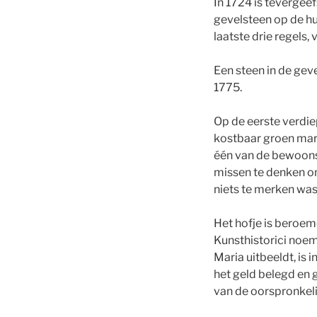
In 1724 is tevergee
gevelsteen op de hu
laatste drie regels,
Een steen in de gev
1775.
Op de eerste verdie
kostbaar groen marm
één van de bewoonst
missen te denken om
niets te merken was
Het hofje is beroe
Kunsthistorici noem
Maria uitbeeldt, is
het geld belegd en 
van de oorspronkelij