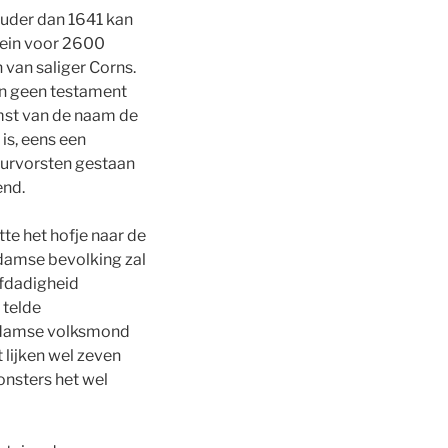
 Ouder dan 1641 kan
rrein voor 2600
 van saliger Corns.
oon geen testament
omst van de naam de
is, eens een
keurvorsten gestaan
end.
te het hofje naar de
erdamse bevolking zal
efdadigheid
 telde
erdamse volksmond
lijken wel zeven
onsters het wel