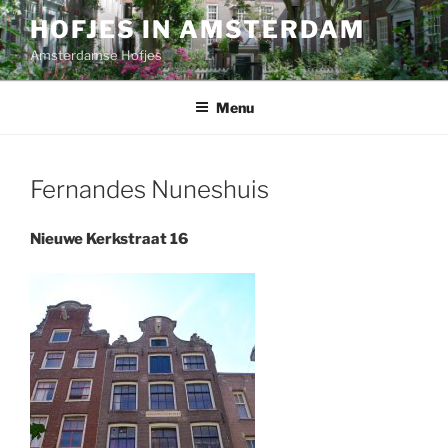
Ga
HOFJES IN AMSTERDAM
naar
Amsterdamse Hofjes
de
inhoud
Menu
Fernandes Nuneshuis
Nieuwe Kerkstraat 16