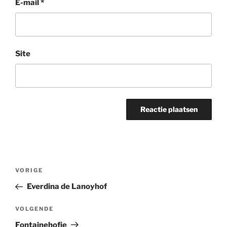
E-mail
*
Site
Bericht
Vorig
VORIGE
navigatie
bericht
Everdina de Lanoyhof
Volgend
VOLGENDE
bericht
Fontainehofje