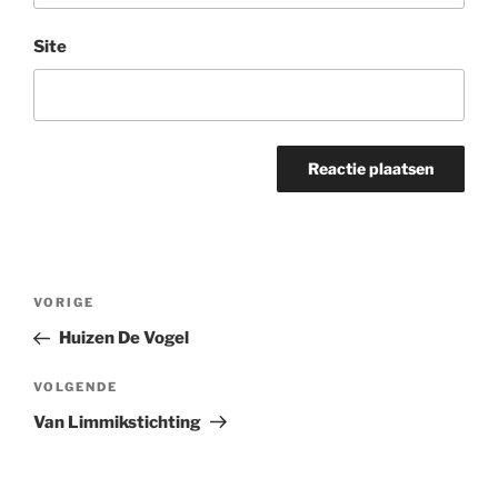
Site
Bericht
Vorig
VORIGE
navigatie
bericht
Huizen De Vogel
Volgend
VOLGENDE
bericht
Van Limmikstichting