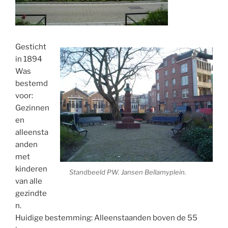
Gesticht
in 1894
Was
bestemd
voor:
Gezinnen
en
alleensta
anden
met
kinderen
Standbeeld PW. Jansen Bellamyplein.
van alle
gezindte
n.
Huidige bestemming: Alleenstaanden boven de 55