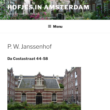
Ga
HOFJES IN AMSTERDAM
naar
Amsterdamse Hofjes
de
inhoud
Menu
P. W. Janssenhof
Da Costastraat 44-58