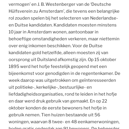
vermogen’ en J. B. Westenberger van de ‘Deutsche
Hülfsverein zu Amsterdam’, die tevens een belangrijke
rol zouden spelen bij het selecteren van Nederlandse-
en Duitse kandidaten. Kandidaten moesten minstens
10 jaar in Amsterdam wonen, aantoonbaar in
behoeftige omstandigheden verkeren, maar niettemin
over enig inkomen beschikken. Voor de Duitse
kandidaten gold hetzelfde, alleen moesten zij van
oorsprong uit Duitsland afkomstig zijn. Op 15 oktober
1895 werd het hofje feestelijk geopend met een
bijeenkomst voor genodigden in de regentenkamer. De
week daarop was uitgetrokken om geïnteresseerden
uit politieke-, kerkelijke-, bestuurlijke- en
liefdadigheidsorganisaties, rond te leiden in het hofje
en daar werd druk gebruik van gemaakt. En op 22
oktober konden de eerste bewoners het hofje in
gebruik nemen. Tien huizen bestaande uit 56
woningen, waarvan 8 twee- en 48 eenkamerwoningen,
boden gratis onderdak aan 91 bewoners. De beheerder,