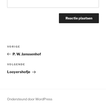
Bericht
Vorig
VORIGE
navigatie
bericht
P. W. Janssenhof
Volgend
VOLGENDE
bericht
Looyershofje
Ondersteund door WordPress