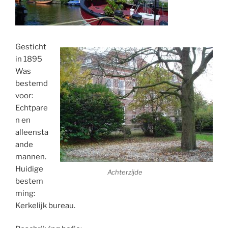
Gesticht
in 1895
Was
bestemd
voor:
Echtpare
n en
alleensta
ande
mannen.
Huidige
Achterzijde
bestem
ming:
Kerkelijk bureau.