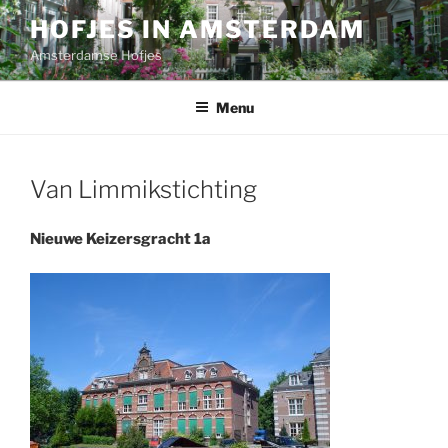
Ga
HOFJES IN AMSTERDAM
naar
Amsterdamse Hofjes
de
inhoud
Menu
Van Limmikstichting
Nieuwe Keizersgracht 1a