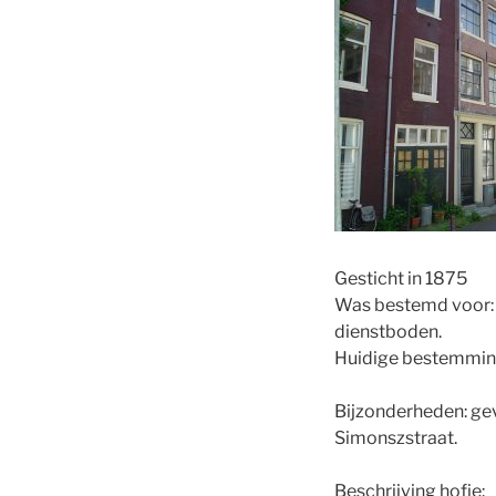
Gesticht in 1875
Was bestemd voor: 
dienstboden.
Huidige bestemming
Bijzonderheden: ge
Simonszstraat.
Beschrijving hofje: