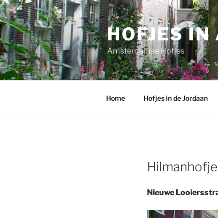
Ga
naar
HOFJES I
de
inhoud
Amsterdamse Hofjes
Home
Hofjes in de Jordaan
Hilmanhofje
Nieuwe Looiersstr