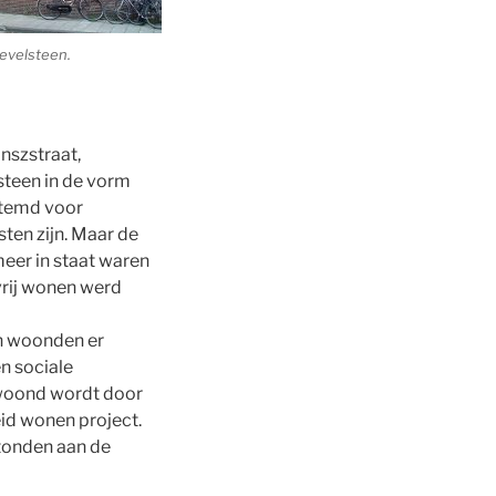
elsteen.
nszstraat,
steen in de vorm
estemd voor
ten zijn. Maar de
eer in staat waren
vrij wonen werd
en woonden er
n sociale
ewoond wordt door
id wonen project.
stonden aan de