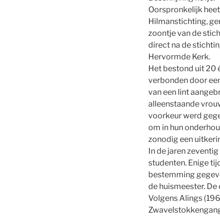
Oorspronkelijk heet
Hilmanstichting, g
zoontje van de stic
direct na de stichti
Hervormde Kerk.
Het bestond uit 20
verbonden door een 
van een lint aangeb
alleenstaande vrouw
voorkeur werd gege
om in hun onderhoud
zonodig een uitkeri
In de jaren zeventi
studenten. Enige ti
bestemming gegeven
de huismeester. De
Volgens Alings (196
Zwavelstokkengang