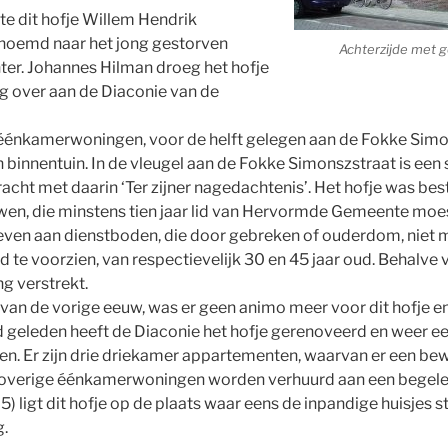
te dit hofje Willem Hendrik
enoemd naar het jong gestorven
Achterzijde met gev
hter. Johannes Hilman droeg het hofje
ng over aan de Diaconie van de
 éénkamerwoningen, voor de helft gelegen aan de Fokke Simo
binnentuin. In de vleugel aan de Fokke Simonszstraat is een 
racht met daarin ‘Ter zijner nagedachtenis’. Het hofje was b
en, die minstens tien jaar lid van Hervormde Gemeente moes
ven aan dienstboden, die door gebreken of ouderdom, niet m
 te voorzien, van respectievelijk 30 en 45 jaar oud. Behalve 
ng verstrekt.
g van de vorige eeuw, was er geen animo meer voor dit hofje 
jd geleden heeft de Diaconie het hofje gerenoveerd en weer ee
. Er zijn drie driekamer appartementen, waarvan er een b
 overige éénkamerwoningen worden verhuurd aan een begele
5) ligt dit hofje op de plaats waar eens de inpandige huisjes 
.