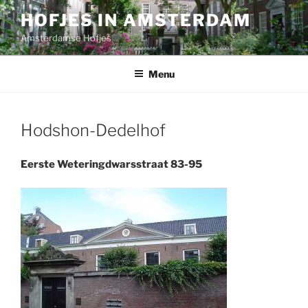
Ga
HOFJES IN AMSTERDAM
naar
Amsterdamse Hofjes
de
inhoud
Menu
Hodshon-Dedelhof
Eerste Weteringdwarsstraat 83-95