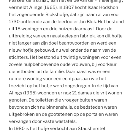
Passeerdersstraat, ‘aan het einde van de Prinsengang’,
vermeldt Alings (1965). In 1807 kocht Isaac Hodshon
het zogenoemde Blokshofje, dat zijn naam al van voor
1730 ontleende aan de leerlooier Jan Blok. Het bestond
uit 18 woningen en drie huizen daarnaast. Door de
uitbreiding van een naastgelegen fabriek, kon dit hofje
niet langer aan zijn doel beantwoorden en werd een
nieuw hofje gebouwd, nu wel onder de naam van de
stichters. Het bestond uit twintig woningen voor even
zovele hulpbehoevende oude vrouwen, bij voorkeur
dienstboden uit de familie. Daarnaast was er een
ruimere woning voor een echtpaar, aan wie het
toezicht op het hofje werd opgedragen. In de tijd van
Alings (1965) woonden er nog 21 dames die vrij wonen
genoten. De toiletten die vroeger buiten waren
bevonden zich nu binnenshuis, de bedsteden waren
uitgebroken en de gootstenen op de portalen waren
vervangen door vaste wastafels.
In 1980 is het hofje verkocht aan Stadsherstel