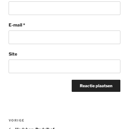
E-mail
*
Site
Bericht
Vorig
VORIGE
navigatie
bericht