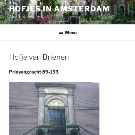
Ga
HOFJES IN AMSTERDAM
naar
Amsterdamse Hofjes
de
inhoud
Menu
Hofje van Brienen
Prinsengracht 89-133