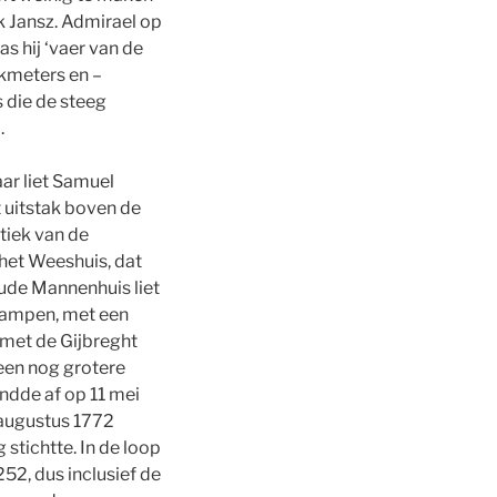
 Jansz. Admirael op
s hij ‘vaer van de
lkmeters en –
s die de steeg
.
ar liet Samuel
 uitstak boven de
itiek van de
het Weeshuis, dat
ude Mannenhuis liet
Campen, met een
met de Gijbreght
een nog grotere
dde af op 11 mei
 augustus 1772
stichtte. In de loop
52, dus inclusief de