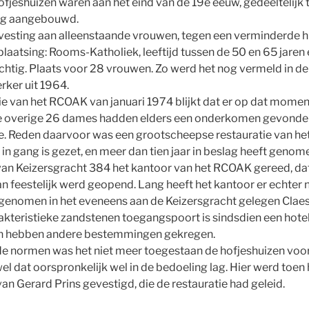
fjeshuizen waren aan het eind van de 19e eeuw, gedeeltelijk
rg aangebouwd.
svesting aan alleenstaande vrouwen, tegen een verminderde hu
aatsing: Rooms-Katholiek, leeftijd tussen de 50 en 65 jaren en
ig. Plaats voor 28 vrouwen. Zo werd het nog vermeld in de
rker uit 1964.
itie van het RCOAK van januari 1974 blijkt dat er op dat mom
 overige 26 dames hadden elders een onderkomen gevonden
e. Reden daarvoor was een grootscheepse restauratie van he
g in gang is gezet, en meer dan tien jaar in beslag heeft geno
 van Keizersgracht 384 het kantoor van het RCOAK gereed, d
an feestelijk werd geopend. Lang heeft het kantoor er echter n
ek genomen in het eveneens aan de Keizersgracht gelegen Claesz
teristieke zandstenen toegangspoort is sindsdien een hotel
n hebben andere bestemmingen gekregen.
 normen was het niet meer toegestaan de hofjeshuizen voo
 dat oorspronkelijk wel in de bedoeling lag. Hier werd toen 
an Gerard Prins gevestigd, die de restauratie had geleid.