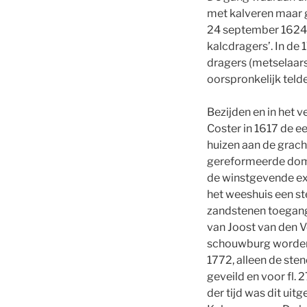
met kalveren maar 
24 september 1624 h
kalcdragers’. In de
dragers (metselaars 
oorspronkelijk teld
Bezijden en in het 
Coster in 1617 de 
huizen aan de gracht
gereformeerde domin
de winstgevende exp
het weeshuis een s
zandstenen toegang
van Joost van den V
schouwburg worden 
1772, alleen de ste
geveild en voor fl.
der tijd was dit ui