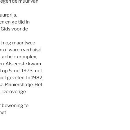
 tegen de muur van
urprijs.
 enige tijd in
 Gids voor de
ent nog maar twee
 of waren verhuisd
t gehele complex,
men. Als eerste kwam
at op 5 mei 1973 met
iet gezeten. In 1982
. Reiniershofje. Het
. De overige
r bewoning te
het