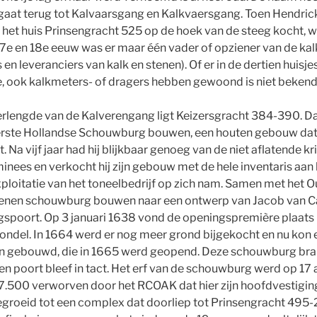
gaat terug tot Kalvaarsgang en Kalkvaersgang. Toen Hendrick
et huis Prinsengracht 525 op de hoek van de steeg kocht, wa
 17e en 18e eeuw was er maar één vader of opziener van de ka
en leveranciers van kalk en stenen). Of er in de dertien huisje
e, ook kalkmeters- of dragers hebben gewoond is niet bekend
verlengde van de Kalverengang ligt Keizersgracht 384-390. Da
eerste Hollandse Schouwburg bouwen, een houten gebouw dat
. Na vijf jaar had hij blijkbaar genoeg van de niet aflatende kr
ees en verkocht hij zijn gebouw met de hele inventaris aan 
loitatie van het toneelbedrijf op zich nam. Samen met het O
tenen schouwburg bouwen naar een ontwerp van Jacob van 
spoort. Op 3 januari 1638 vond de openingspremière plaats 
ondel. In 1664 werd er nog meer grond bijgekocht en nu kon 
gebouwd, die in 1665 werd geopend. Deze schouwburg bran
nen poort bleef in tact. Het erf van de schouwburg werd op 17
 27.500 verworven door het RCOAK dat hier zijn hoofdvestiging 
tgegroeid tot een complex dat doorliep tot Prinsengracht 495-2