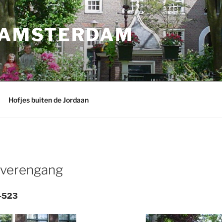
N AMSTERDAM
Hofjes buiten de Jordaan
lverengang
1-523