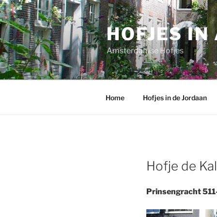
Ga
naar
HOFJES I
de
inhoud
Amsterdamse Hofjes
Home
Hofjes in de Jordaan
Hofje de Ka
Prinsengracht 51