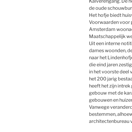
Kalverengang. De ho
de oude schouwbu
Het hofje biedt hui
Voorwaarden voor pl
Amsterdam woonacht
Maatschappelijk we
Uit een interne not
dames woonden, de
naar het Lindenhofj
die eind jaren zesti
in het voorste deel
het 200 jarig besta
heeft het zijn intr
gebouw met de karak
gebouwen en huize
Vanwege veranderde
bestemmen, alhoewel
architectenbureau v