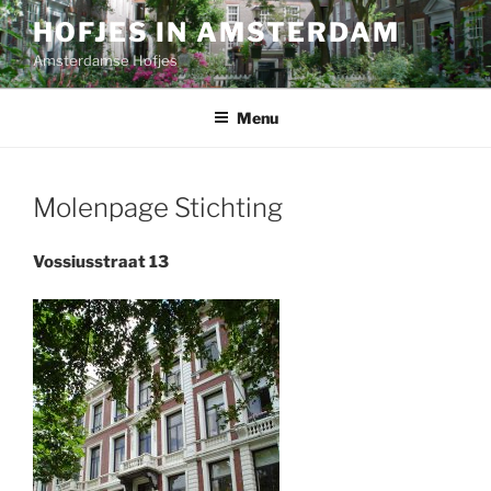
Ga
HOFJES IN AMSTERDAM
naar
Amsterdamse Hofjes
de
inhoud
Menu
Molenpage Stichting
Vossiusstraat 13