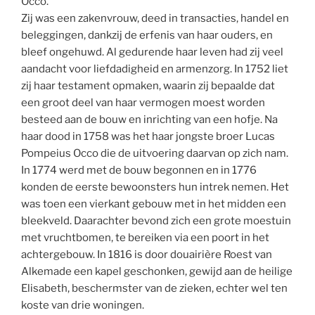
Occo.
Zij was een zakenvrouw, deed in transacties, handel en
beleggingen, dankzij de erfenis van haar ouders, en
bleef ongehuwd. Al gedurende haar leven had zij veel
aandacht voor liefdadigheid en armenzorg. In 1752 liet
zij haar testament opmaken, waarin zij bepaalde dat
een groot deel van haar vermogen moest worden
besteed aan de bouw en inrichting van een hofje. Na
haar dood in 1758 was het haar jongste broer Lucas
Pompeius Occo die de uitvoering daarvan op zich nam.
In 1774 werd met de bouw begonnen en in 1776
konden de eerste bewoonsters hun intrek nemen. Het
was toen een vierkant gebouw met in het midden een
bleekveld. Daarachter bevond zich een grote moestuin
met vruchtbomen, te bereiken via een poort in het
achtergebouw. In 1816 is door douairière Roest van
Alkemade een kapel geschonken, gewijd aan de heilige
Elisabeth, beschermster van de zieken, echter wel ten
koste van drie woningen.