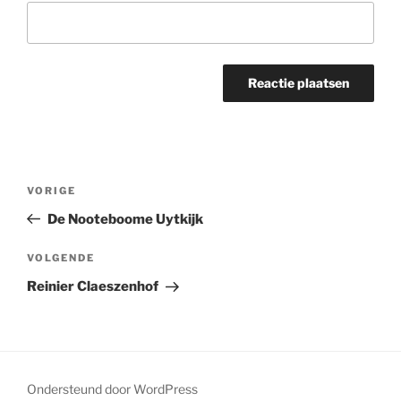
Bericht
Vorig
VORIGE
navigatie
bericht
De Nooteboome Uytkijk
Volgend
VOLGENDE
bericht
Reinier Claeszenhof
Ondersteund door WordPress