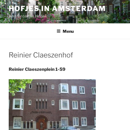
Ga
HOFJES IN AMSTERDAM
naar
Amsterdamse Hofjes
de
inhoud
Menu
Reinier Claeszenhof
Reinier Claeszenplein 1-59