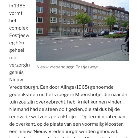
in 1985
vormt
het
complex
Postjesw
eg één
geheel
met
verzorgin
Nieuw Vredenburgh Postjesweg
gshuis
Nieuw
Vredenburgh. Een door Alings (1965) genoemde
gedenksteen uit het vroegere Moenshofje, die naar de
tuin zou zijn overgebracht, heb ik niet kunnen vinden.
Niemand had de steen ooit gezien, die zal dus bij de
renovatie wel zoek geraakt zijn. Op termijn zal er aan
de overkant, op de plaats van een voormalig klooster,
een nieuw ‘Nieuw Vredenburgh’ worden gebouwd.