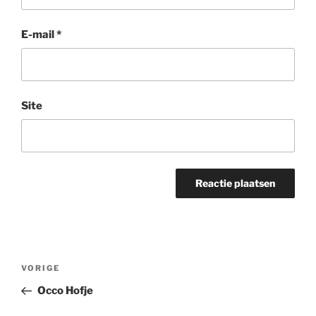
E-mail
*
Site
Bericht
Vorig
VORIGE
navigatie
bericht
Occo Hofje